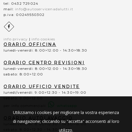
tel: 0432 729024
mail:
info@autoservicenadalutti.it
p.iva: 00249550302
facebook
profile
info privacy
|
info cookies
ORARIO OFFICINA
lunedì-venerdì: 8:00>12:00 - 14:30>18:30
ORARIO CENTRO REVISIONI
lunedì-venerdì: 8:00>12:00 - 14:30>18:30
sabato: 8:00>12:00
ORARIO UFFICIO VENDITE
lunedì/venerdì: 9:00>12:30 - 14:30>19:00
sabato: 9.00>12.00
per info commerciali:
whatsapp
Utilizziamo i cookies per migliorare la vostra esperienza
ORARIO AUTOLAVAGGIO
di navigazione; cliccando su "accetta" acconsenti al loro
lunedì/venerdì: 8:00>12:30 - 14:30>19:00
utilizzo.
sabato: 8:00>12:30 - 14:30>18:30